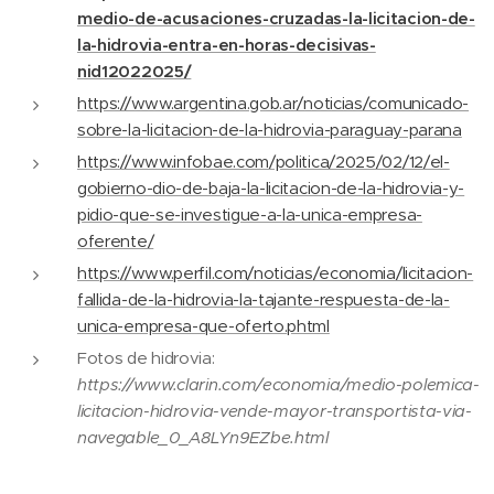
medio-de-acusaciones-cruzadas-la-licitacion-de-
la-hidrovia-entra-en-horas-decisivas-
nid12022025/
https://www.argentina.gob.ar/noticias/comunicado-
sobre-la-licitacion-de-la-hidrovia-paraguay-parana
https://www.infobae.com/politica/2025/02/12/el-
gobierno-dio-de-baja-la-licitacion-de-la-hidrovia-y-
pidio-que-se-investigue-a-la-unica-empresa-
oferente/
https://www.perfil.com/noticias/economia/licitacion-
fallida-de-la-hidrovia-la-tajante-respuesta-de-la-
unica-empresa-que-oferto.phtml
Fotos de hidrovia:
https://www.clarin.com/economia/medio-polemica-
licitacion-hidrovia-vende-mayor-transportista-via-
navegable_0_A8LYn9EZbe.html