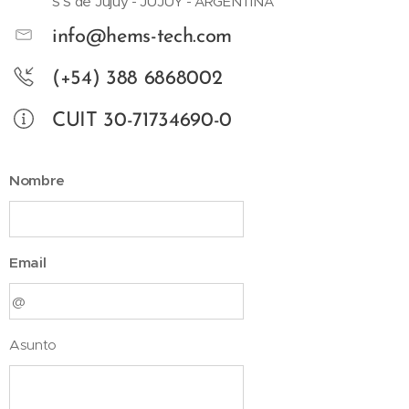
S S de Jujuy - JUJUY - ARGENTINA
info@hems-tech.com
(+54) 388 6868002
CUIT 30-71734690-0
Nombre
Email
Asunto